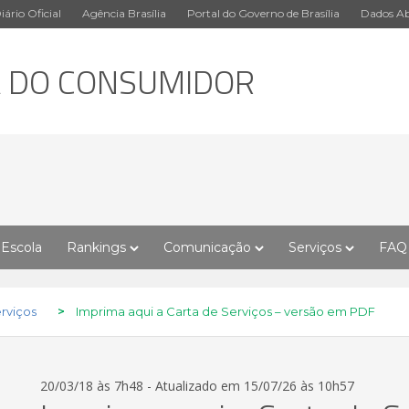
iário Oficial
Agência Brasília
Portal do Governo de Brasília
Dados Ab
A DO CONSUMIDOR
Escola
Rankings
Comunicação
Serviços
FAQ
rviços
>
Imprima aqui a Carta de Serviços – versão em PDF
20/03/18 às 7h48 - Atualizado em 15/07/26 às 10h57