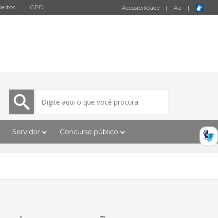
ertos
LGPD
Acessibilidade
|
A
a
|
Servidor
Concurso público