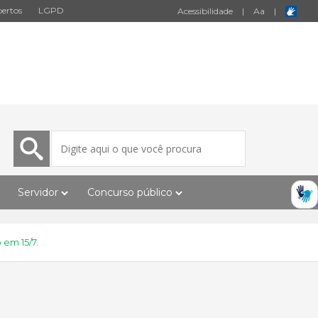
ertos
LGPD
Acessibilidade
|
A
a
|
Servidor
Concurso público
em 15/7.