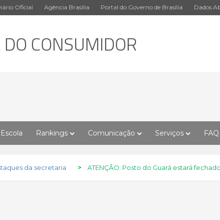
iário Oficial
Agência Brasília
Portal do Governo de Brasília
Dados Ab
A DO CONSUMIDOR
Escola
Rankings
Comunicação
Serviços
FAQ
taques da secretaria
>
ATENÇÃO: Posto do Guará estará fechado 